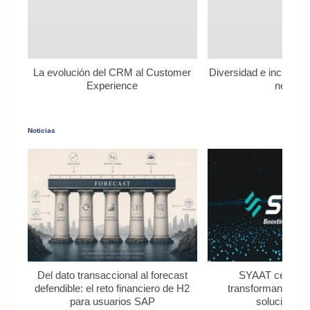
La evolución del CRM al Customer
Diversidad e inclusió
Experience
negocio
Noticias
Del dato transaccional al forecast
SYAAT celebra
defendible: el reto financiero de H2
transformando ne
para usuarios SAP
soluciones