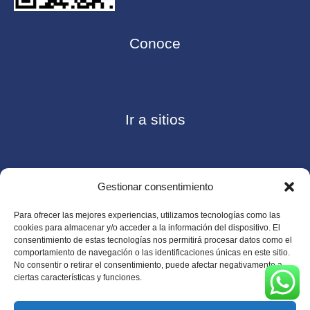
Conoce
Ir a sitios
Gestionar consentimiento
Contáctanos
Para ofrecer las mejores experiencias, utilizamos tecnologías como las
cookies para almacenar y/o acceder a la información del dispositivo. El
consentimiento de estas tecnologías nos permitirá procesar datos como el
comportamiento de navegación o las identificaciones únicas en este sitio.
No consentir o retirar el consentimiento, puede afectar negativamente a
Consulte nuestro
Aviso de privacidad
ciertas características y funciones.
© Copyright 2026 ASUGMEX. Todos los derechos
reservados.