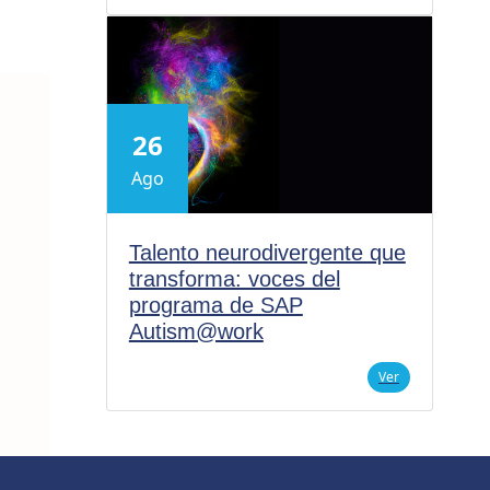
26
Ago
Talento neurodivergente que
transforma: voces del
programa de SAP
Autism@work
Ver