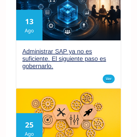
13
Ago
Administrar SAP ya no es
suficiente. El siguiente paso es
gobernarlo.
Ver
25
Ago