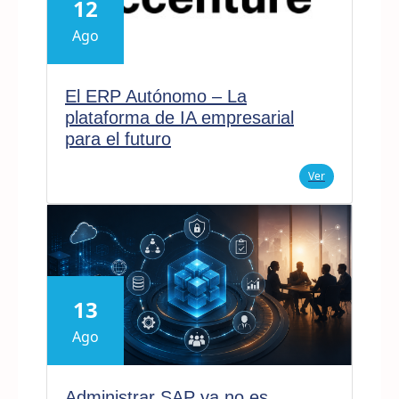
12
Ago
El ERP Autónomo – La
plataforma de IA empresarial
para el futuro
Ver
13
Ago
Administrar SAP ya no es