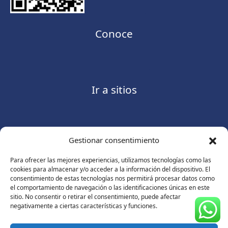
Conoce
Ir a sitios
Gestionar consentimiento
Contáctanos
Para ofrecer las mejores experiencias, utilizamos tecnologías como las
cookies para almacenar y/o acceder a la información del dispositivo. El
consentimiento de estas tecnologías nos permitirá procesar datos como
el comportamiento de navegación o las identificaciones únicas en este
sitio. No consentir o retirar el consentimiento, puede afectar
Consulte nuestro
Aviso de privacidad
negativamente a ciertas características y funciones.
© Copyright 2026 ASUGMEX. Todos los derechos
reservados.