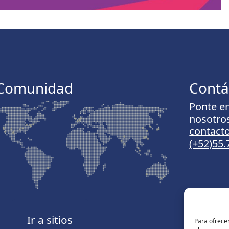
Comunidad
Contá
Ponte e
nosotro
contac
(+52)55
Ir a sitios
Para ofrecer