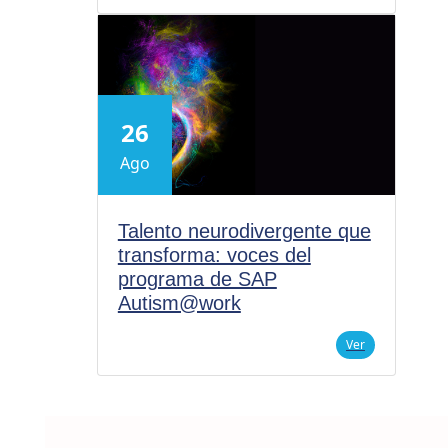
26
Ago
Talento neurodivergente que
transforma: voces del
programa de SAP
Autism@work
Ver