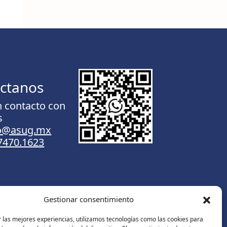
ctanos
n contacto con
s
to@asug.mx
.7470.1623
Gestionar consentimiento
Contáctanos
 las mejores experiencias, utilizamos tecnologías como las cookies para