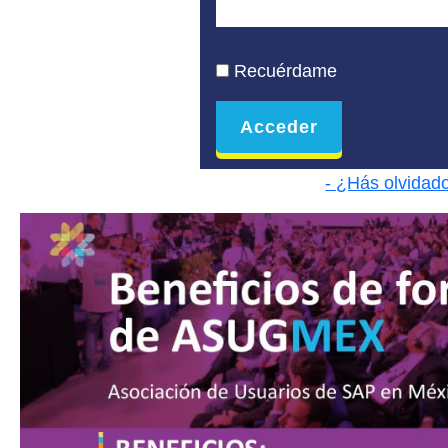
Recuérdame
- ¿Hás olvidad