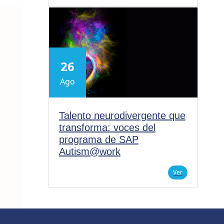
26
Ago
Talento neurodivergente que
transforma: voces del
programa de SAP
Autism@work
Ver