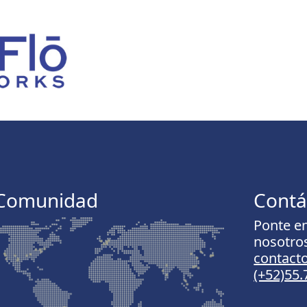
Comunidad
Contá
Ponte e
nosotro
contac
(+52)55