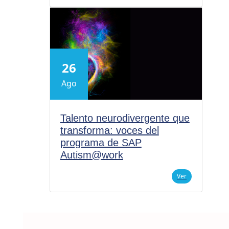
26
Ago
Talento neurodivergente que
transforma: voces del
programa de SAP
Autism@work
Ver