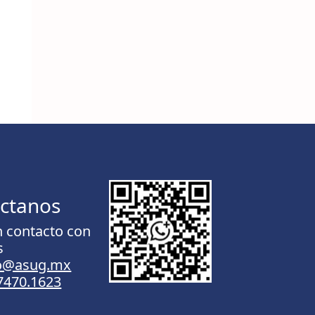
ctanos
n contacto con
s
to@asug.mx
.7470.1623