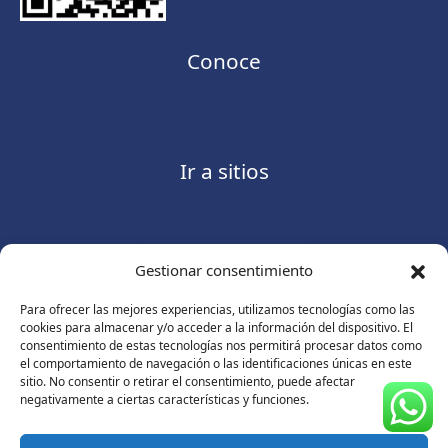
Conoce
Ir a sitios
Gestionar consentimiento
Contáctanos
Para ofrecer las mejores experiencias, utilizamos tecnologías como las
cookies para almacenar y/o acceder a la información del dispositivo. El
consentimiento de estas tecnologías nos permitirá procesar datos como
el comportamiento de navegación o las identificaciones únicas en este
sitio. No consentir o retirar el consentimiento, puede afectar
Consulte nuestro
Aviso de privacidad
negativamente a ciertas características y funciones.
© Copyright 2026 ASUGMEX. Todos los derechos
reservados.