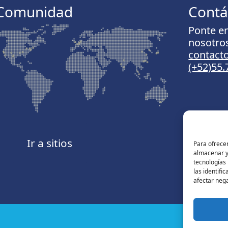
Comunidad
Contá
Ponte e
nosotro
contac
(+52)55
Ir a sitios
Para ofrecer
almacenar y/
tecnologías
las identifi
afectar nega