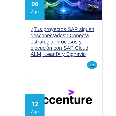
06
Ago
¿Tus proyectos SAP siguen
desconectados? Conecta
estrategia, procesos y
ejecución con SAP Cloud
ALM, LeanIX y Signavio
Ver
12
Ago