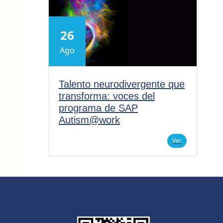
26
Ago
Talento neurodivergente que
transforma: voces del
programa de SAP
Autism@work
Ver