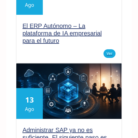
Ago
El ERP Autónomo – La
plataforma de IA empresarial
para el futuro
Ver
13
Ago
Administrar SAP ya no es
suficiente. El siguiente paso es