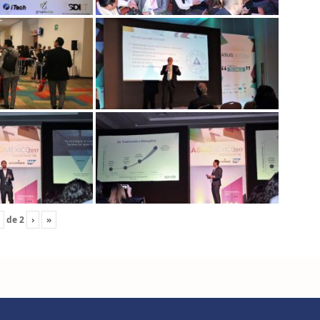
de
2
›
»