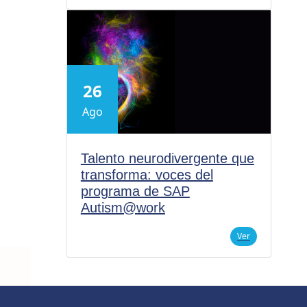
26
Ago
Talento neurodivergente que
transforma: voces del
programa de SAP
Autism@work
Ver