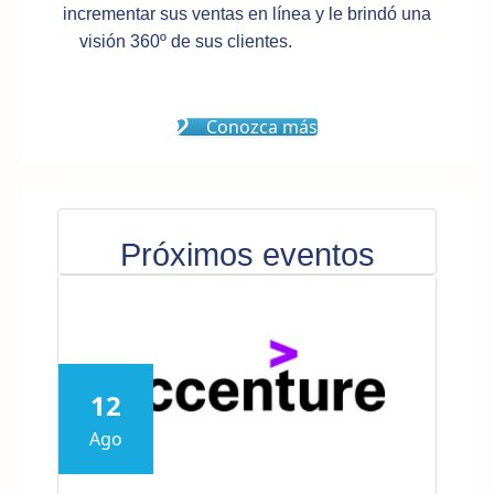
incrementar sus ventas en línea y le brindó una
visión 360º de sus clientes.
......... .................
................. .........
Conozca más
Próximos eventos
12
Ago