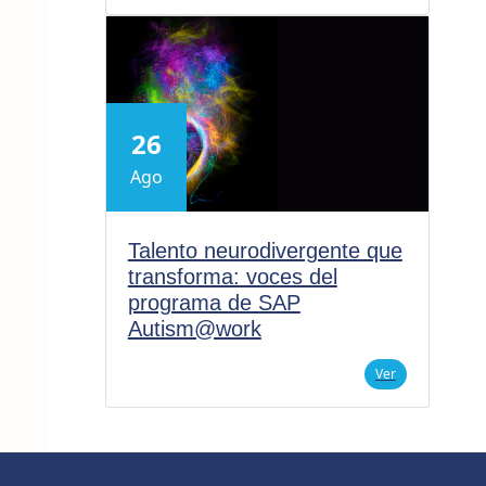
26
Ago
Talento neurodivergente que
transforma: voces del
programa de SAP
Autism@work
Ver