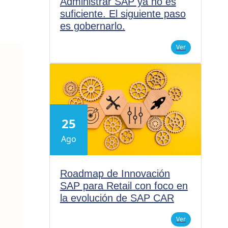
Administrar SAP ya no es
suficiente. El siguiente paso
es gobernarlo.
Ver
25
Ago
Roadmap de Innovación
SAP para Retail con foco en
la evolución de SAP CAR
Ver