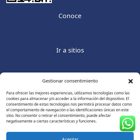
Conoce
Ir a sitios
Gestionar consentimiento
Contáctanos
Para ofrecer las mejores experiencias, utilizamos tecnologías como las
cookies para almacenar y/o acceder a la información del dispositivo. El
consentimiento de estas tecnologías nos permitirá procesar datos como
el comportamiento de navegación o las identificaciones únicas en este
sitio. No consentir o retirar el consentimiento, puede afectar
Consulte nuestro
Aviso de privacidad
negativamente a ciertas características y funciones.
© Copyright 2026 ASUGMEX. Todos los derechos
reservados.
Aceptar