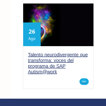
26
Ago
Talento neurodivergente que
transforma: voces del
programa de SAP
Autism@work
Ver