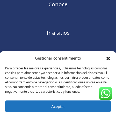
Conoce
Ir a sitios
Gestionar consentimiento
Contáctanos
Para ofrecer las mejores experiencias, utilizamos tecnologías como las
cookies para almacenar y/o acceder a la información del dispositivo. El
consentimiento de estas tecnologías nos permitirá procesar datos como
el comportamiento de navegación o las identificaciones únicas en este
sitio. No consentir o retirar el consentimiento, puede afectar
Consulte nuestro
Aviso de privacidad
negativamente a ciertas características y funciones.
© Copyright 2026 ASUGMEX. Todos los derechos
reservados.
Aceptar