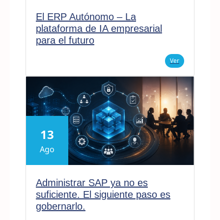
El ERP Autónomo – La
plataforma de IA empresarial
para el futuro
Ver
13
Ago
Administrar SAP ya no es
suficiente. El siguiente paso es
gobernarlo.