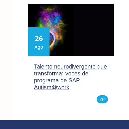
26
Ago
Talento neurodivergente que
transforma: voces del
programa de SAP
Autism@work
Ver