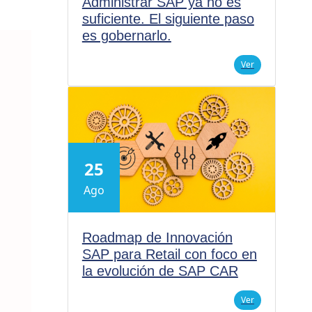
Administrar SAP ya no es
suficiente. El siguiente paso
es gobernarlo.
Ver
25
Ago
Roadmap de Innovación
SAP para Retail con foco en
la evolución de SAP CAR
Ver