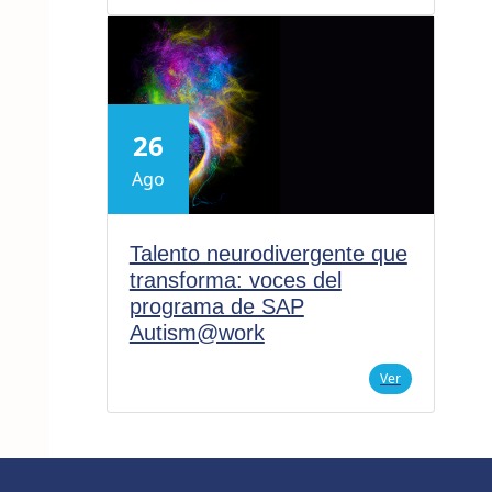
26
Ago
Talento neurodivergente que
transforma: voces del
programa de SAP
Autism@work
Ver