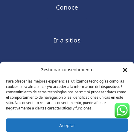
Conoce
Ir a sitios
Gestionar consentimiento
Contáctanos
Para ofrecer las mejores experiencias, utilizamos tecnologías como las
cookies para almacenar y/o acceder a la información del dispositivo. El
consentimiento de estas tecnologías nos permitirá procesar datos como
el comportamiento de navegación o las identificaciones únicas en este
sitio. No consentir o retirar el consentimiento, puede afectar
Consulte nuestro
Aviso de privacidad
negativamente a ciertas características y funciones.
© Copyright 2026 ASUGMEX. Todos los derechos
reservados.
Aceptar