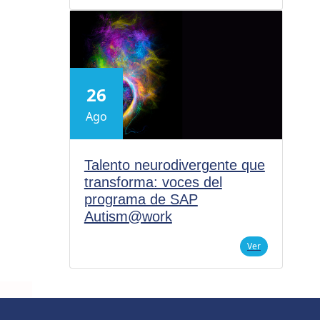
26
Ago
Talento neurodivergente que
transforma: voces del
programa de SAP
Autism@work
Ver