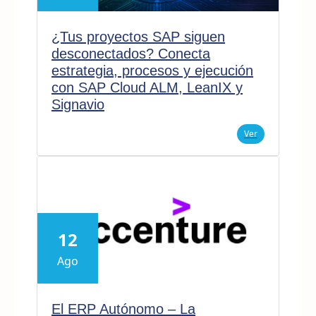
¿Tus proyectos SAP siguen
desconectados? Conecta
estrategia, procesos y ejecución
con SAP Cloud ALM, LeanIX y
Signavio
Ver
12
Ago
El ERP Autónomo – La