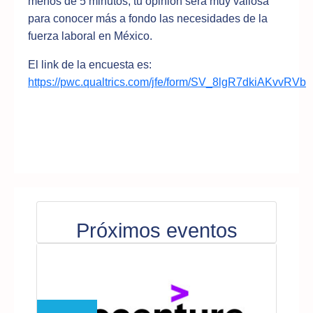
menos de 5 minutos, tu opinión será muy valiosa
para conocer más a fondo las necesidades de la
fuerza laboral en México.
El link de la encuesta es:
https://pwc.qualtrics.com/jfe/form/SV_8lgR7dkiAKvvRVb
Próximos eventos