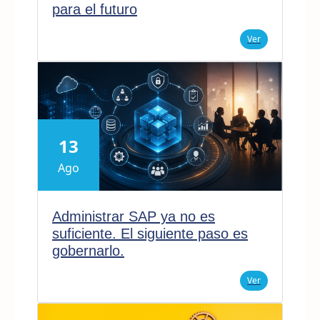
para el futuro
Ver
13
Ago
Administrar SAP ya no es
suficiente. El siguiente paso es
gobernarlo.
Ver