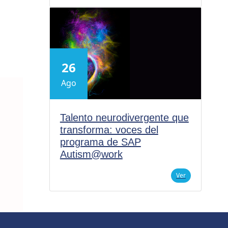
26
Ago
Talento neurodivergente que
transforma: voces del
programa de SAP
Autism@work
Ver