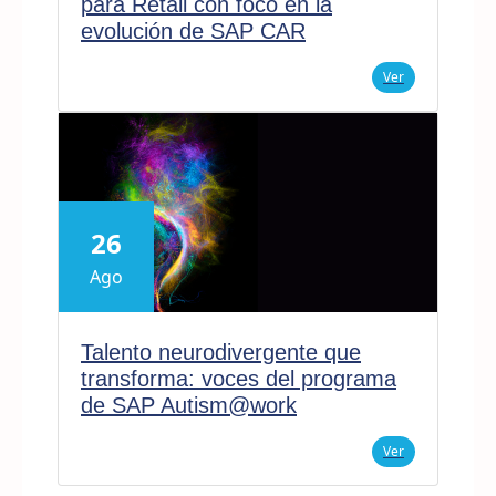
para Retail con foco en la
evolución de SAP CAR
Ver
26
Ago
Talento neurodivergente que
transforma: voces del programa
de SAP Autism@work
Ver