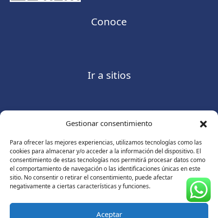
Conoce
Ir a sitios
Gestionar consentimiento
Contáctanos
Para ofrecer las mejores experiencias, utilizamos tecnologías como las
cookies para almacenar y/o acceder a la información del dispositivo. El
consentimiento de estas tecnologías nos permitirá procesar datos como
el comportamiento de navegación o las identificaciones únicas en este
sitio. No consentir o retirar el consentimiento, puede afectar
Consulte nuestro
Aviso de privacidad
negativamente a ciertas características y funciones.
© Copyright 2026 ASUGMEX. Todos los derechos
reservados.
Aceptar