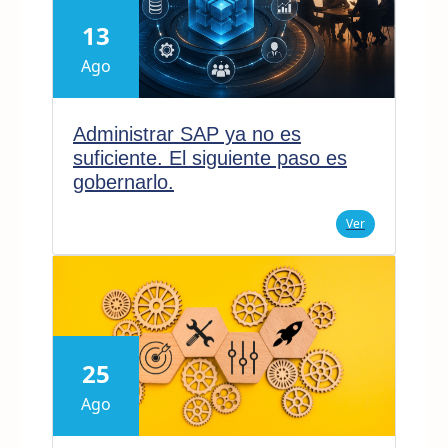
13
Ago
Administrar SAP ya no es
suficiente. El siguiente paso es
gobernarlo.
Ver
25
Ago