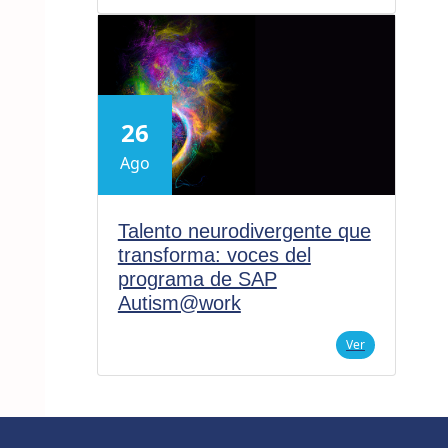
26
Ago
Talento neurodivergente que
transforma: voces del
programa de SAP
Autism@work
Ver