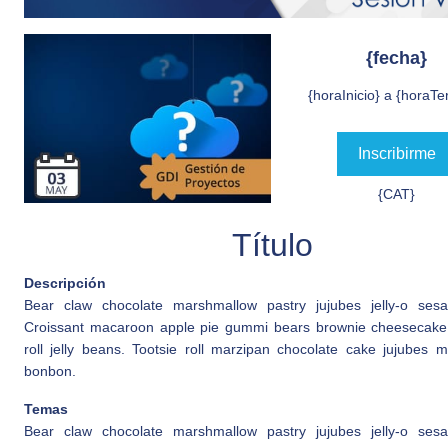
{fecha}
{horaInicio} a {horaTe
Inscribirme
{CAT}
Título
Descripción
Bear claw chocolate marshmallow pastry jujubes jelly-o ses
Croissant macaroon apple pie gummi bears brownie cheesecake 
roll jelly beans. Tootsie roll marzipan chocolate cake jujubes m
bonbon.
Temas
Bear claw chocolate marshmallow pastry jujubes jelly-o ses