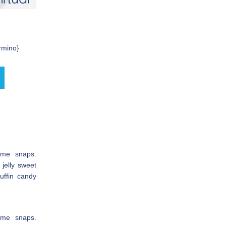
rmino}
ame snaps.
jelly sweet
uffin candy
ame snaps.