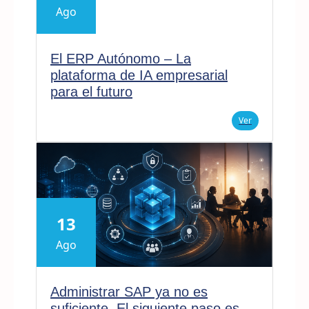
Ago
El ERP Autónomo – La
plataforma de IA empresarial
para el futuro
Ver
13
Ago
Administrar SAP ya no es
suficiente. El siguiente paso es