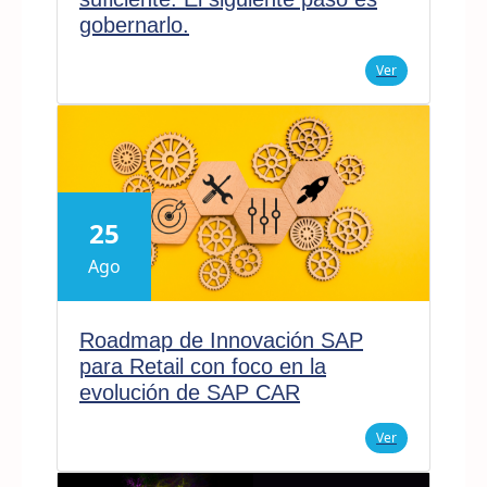
gobernarlo.
Ver
25
Ago
Roadmap de Innovación SAP
para Retail con foco en la
evolución de SAP CAR
Ver