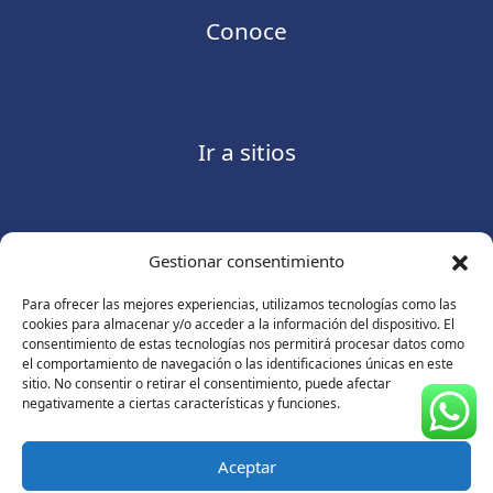
Conoce
Ir a sitios
Gestionar consentimiento
Contáctanos
Para ofrecer las mejores experiencias, utilizamos tecnologías como las
cookies para almacenar y/o acceder a la información del dispositivo. El
consentimiento de estas tecnologías nos permitirá procesar datos como
el comportamiento de navegación o las identificaciones únicas en este
sitio. No consentir o retirar el consentimiento, puede afectar
Consulte nuestro
Aviso de privacidad
negativamente a ciertas características y funciones.
© Copyright 2026 ASUGMEX. Todos los derechos
reservados.
Aceptar