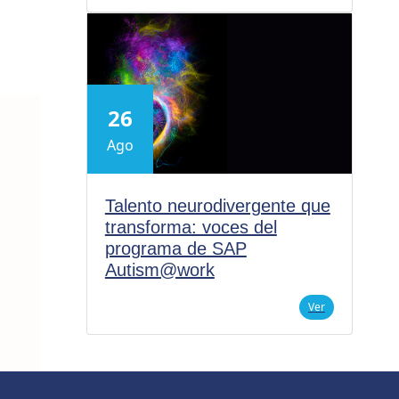
26
Ago
Talento neurodivergente que
transforma: voces del
programa de SAP
Autism@work
Ver