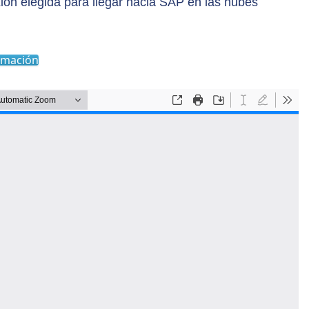
ión elegida para llegar hacia SAP en las nubes
rmación