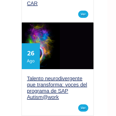
CAR
Ver
26
Ago
Talento neurodivergente
que transforma: voces del
programa de SAP
Autism@work
Ver