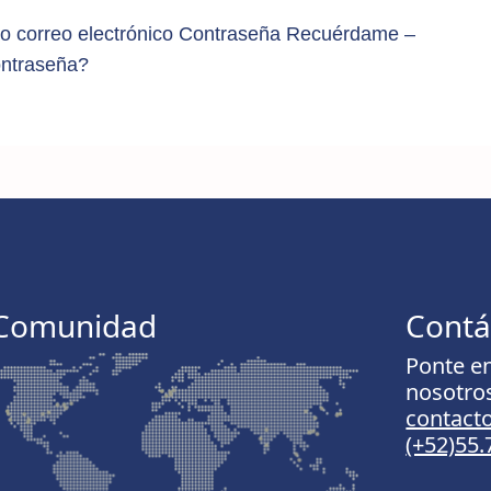
o correo electrónico Contraseña Recuérdame –
ontraseña?
Comunidad
Contá
Ponte e
nosotro
contac
(+52)55