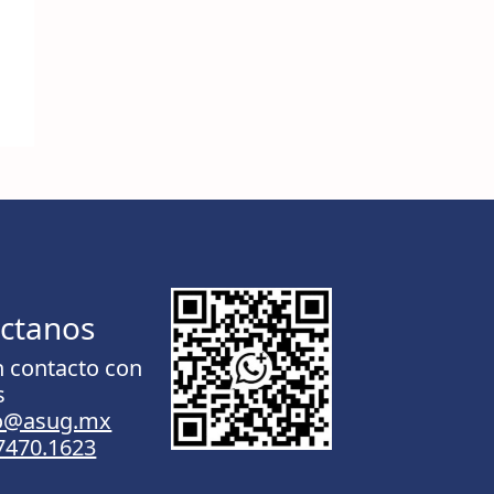
ctanos
n contacto con
s
to@asug.mx
.7470.1623