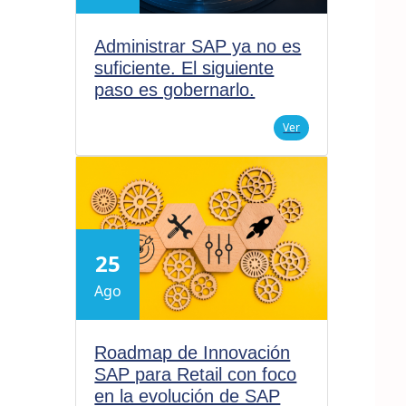
Administrar SAP ya no es
suficiente. El siguiente
paso es gobernarlo.
Ver
25
Ago
Roadmap de Innovación
SAP para Retail con foco
en la evolución de SAP