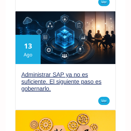
Ver
13
Ago
Administrar SAP ya no es
suficiente. El siguiente paso es
gobernarlo.
Ver