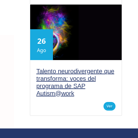
26
Ago
Talento neurodivergente que
transforma: voces del
programa de SAP
Autism@work
Ver