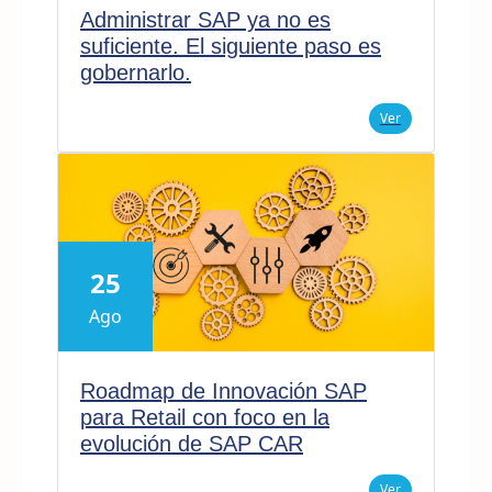
Administrar SAP ya no es
suficiente. El siguiente paso es
gobernarlo.
Ver
25
Ago
Roadmap de Innovación SAP
para Retail con foco en la
evolución de SAP CAR
Ver