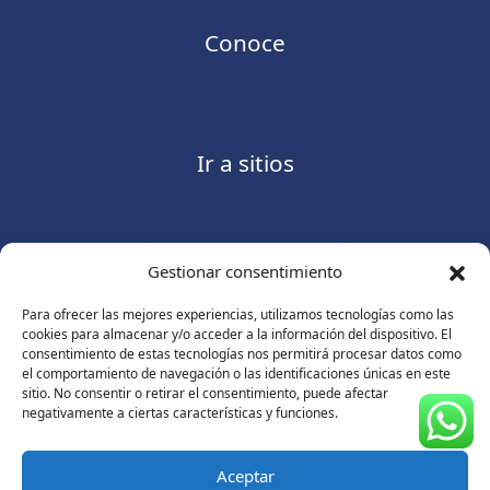
Conoce
Ir a sitios
Gestionar consentimiento
Contáctanos
Para ofrecer las mejores experiencias, utilizamos tecnologías como las
cookies para almacenar y/o acceder a la información del dispositivo. El
consentimiento de estas tecnologías nos permitirá procesar datos como
el comportamiento de navegación o las identificaciones únicas en este
sitio. No consentir o retirar el consentimiento, puede afectar
Consulte nuestro
Aviso de privacidad
negativamente a ciertas características y funciones.
© Copyright 2026 ASUGMEX. Todos los derechos
reservados.
Aceptar