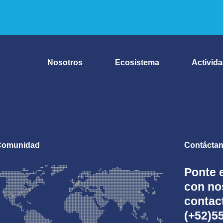
Nosotros
Ecosistema
Activid
Comunidad
Contácta
Ponte 
con no
conta
(+52)5