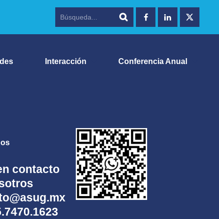
ades
Interacción
Conferencia Anual
nos
en contacto
sotros
cto@asug.mx
5.7470.1623