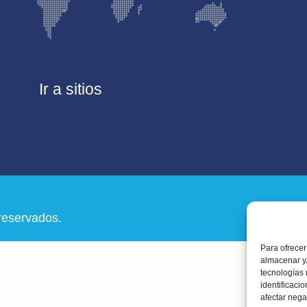
Ir a sitios
reservados.
Para ofrecer
almacenar y/
tecnologías
identificaci
afectar nega