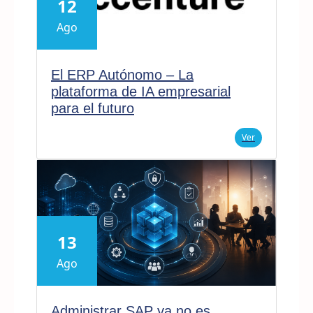
12
Ago
El ERP Autónomo – La
plataforma de IA empresarial
para el futuro
Ver
13
Ago
Administrar SAP ya no es