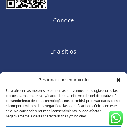
Conoce
Ir a sitios
Gestionar consentimiento
Contáctanos
Para ofrecer las mejores experiencias, utilizamos tecnologías como las
cookies para almacenar y/o acceder a la información del dispositivo. El
consentimiento de estas tecnologías nos permitirá procesar datos como
el comportamiento de navegación o las identificaciones únicas en este
sitio. No consentir o retirar el consentimiento, puede afectar
Consulte nuestro
Aviso de privacidad
negativamente a ciertas características y funciones.
© Copyright 2026 ASUGMEX. Todos los derechos
reservados.