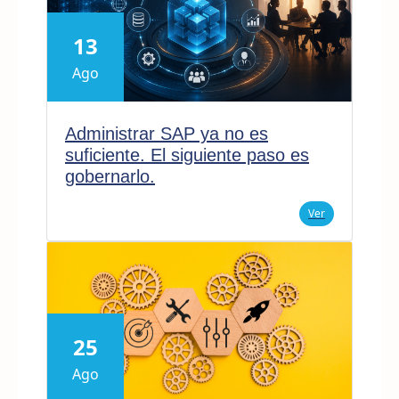
13
Ago
Administrar SAP ya no es
suficiente. El siguiente paso es
gobernarlo.
Ver
25
Ago