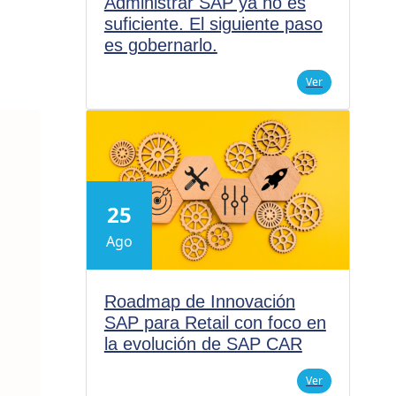
Administrar SAP ya no es
suficiente. El siguiente paso
es gobernarlo.
Ver
25
Ago
Roadmap de Innovación
SAP para Retail con foco en
la evolución de SAP CAR
Ver