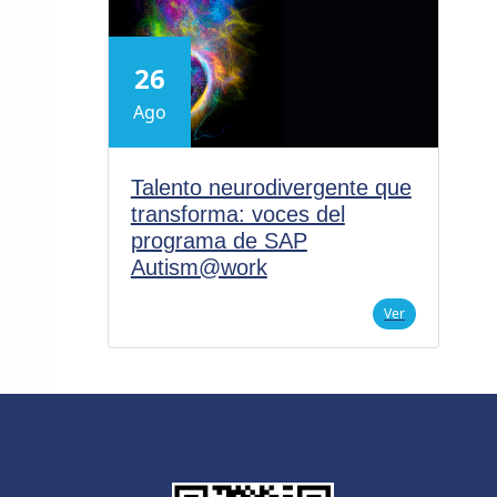
26
Ago
Talento neurodivergente que
transforma: voces del
programa de SAP
Autism@work
Ver