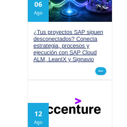
06
Ago
¿Tus proyectos SAP siguen
desconectados? Conecta
estrategia, procesos y
ejecución con SAP Cloud
ALM, LeanIX y Signavio
Ver
12
Ago