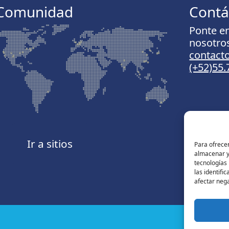
Comunidad
Contá
Ponte e
nosotro
contac
(+52)55
Ir a sitios
Para ofrecer
almacenar y/
tecnologías
las identifi
afectar nega