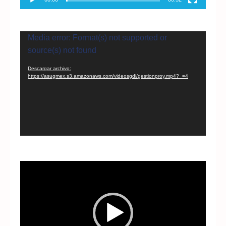
Reproductor
Media error: Format(s) not supported or
de
source(s) not found
vídeo
Descargar archivo:
https://asugmex.s3.amazonaws.com/videosgdi/gestionproy.mp4?_=4
Reproductor
de
vídeo