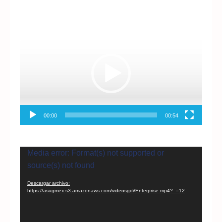
Reproductor
de
vídeo
00:00
00:54
Reproductor
Media error: Format(s) not supported or
de
source(s) not found
vídeo
Descargar archivo:
https://asugmex.s3.amazonaws.com/videosgdi/Enterprise.mp4?_=12