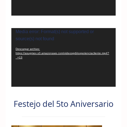
Reproductor
Media error: Format(s) not supported or
de
source(s) not found
vídeo
Descargar archivo:
https://asugmex.s3.amazonaws.com/videosgdi/experienciacliente.mp4?
_=13
Festejo del 5to Aniversario