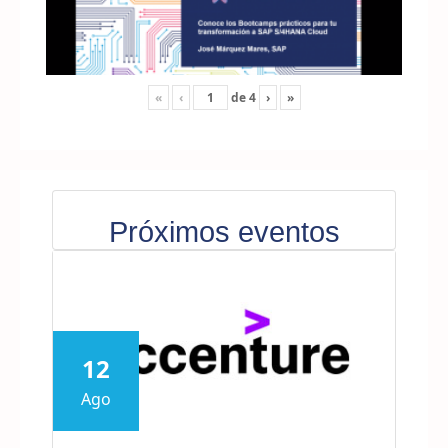
«
‹
de
4
›
»
Próximos eventos
12
Ago