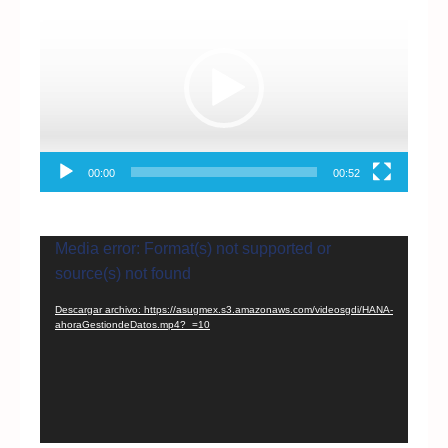
de
vídeo
00:00
00:52
Reproductor
Media error: Format(s) not supported or
de
source(s) not found
vídeo
Descargar archivo: https://asugmex.s3.amazonaws.com/videosgdi/HANA-
ahoraGestiondeDatos.mp4?_=10