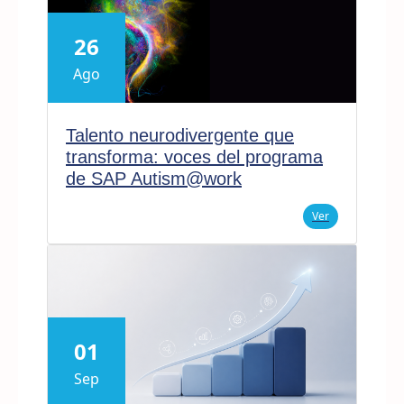
26
Ago
Talento neurodivergente que
transforma: voces del programa
de SAP Autism@work
Ver
01
Sep