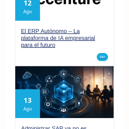
12
Ago
El ERP Autónomo – La
plataforma de IA empresarial
para el futuro
Ver
13
Ago
Administrar SAP ya no es