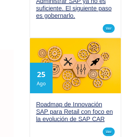
Administrar SAP ya no es
suficiente. El siguiente paso
es gobernarlo.
Ver
25
Ago
Roadmap de Innovación
SAP para Retail con foco en
la evolución de SAP CAR
Ver