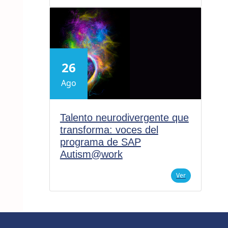
26
Ago
Talento neurodivergente que
transforma: voces del
programa de SAP
Autism@work
Ver