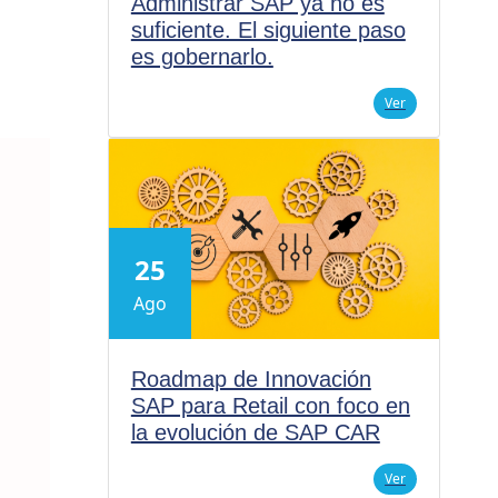
Administrar SAP ya no es
suficiente. El siguiente paso
es gobernarlo.
Ver
25
Ago
Roadmap de Innovación
SAP para Retail con foco en
la evolución de SAP CAR
Ver