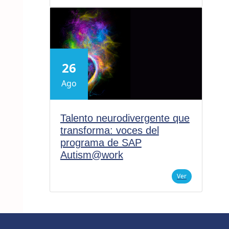
26
Ago
Talento neurodivergente que
transforma: voces del
programa de SAP
Autism@work
Ver