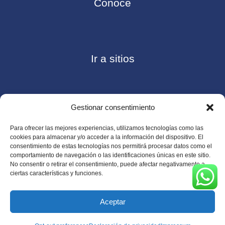
Conoce
Ir a sitios
Gestionar consentimiento
Contáctanos
Para ofrecer las mejores experiencias, utilizamos tecnologías como las
cookies para almacenar y/o acceder a la información del dispositivo. El
consentimiento de estas tecnologías nos permitirá procesar datos como el
comportamiento de navegación o las identificaciones únicas en este sitio.
No consentir o retirar el consentimiento, puede afectar negativamente a
Consulte nuestro
Aviso de privacidad
ciertas características y funciones.
© Copyright 2026 ASUGMEX. Todos los derechos
reservados.
Aceptar